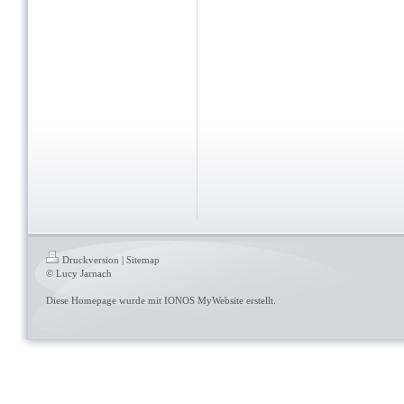
Druckversion
|
Sitemap
© Lucy Jarnach
Diese Homepage wurde mit
IONOS MyWebsite
erstellt.